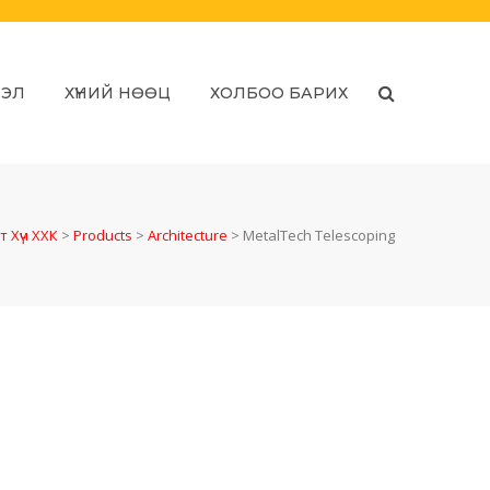
ЛЭЛ
ХҮНИЙ НӨӨЦ
ХОЛБОО БАРИХ
т Хүч ХХК
>
Products
>
Architecture
>
MetalTech Telescoping