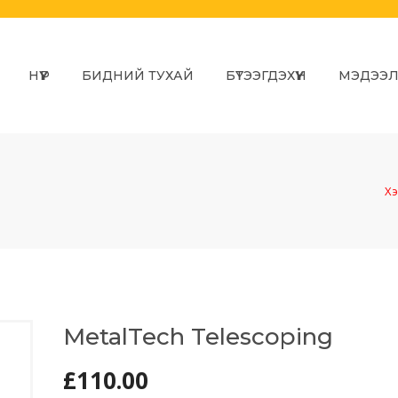
НҮҮР
БИДНИЙ ТУХАЙ
БҮТЭЭГДЭХҮҮН
МЭДЭЭ
Хэ
MetalTech Telescoping
£
110.00