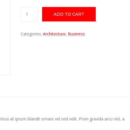
MetalTech
ADD TO CART
Telescoping
quantity
Categories:
Architecture
,
Business
isus at ipsum blandit ornare vel sed velit. Proin gravida arcu nisl, a