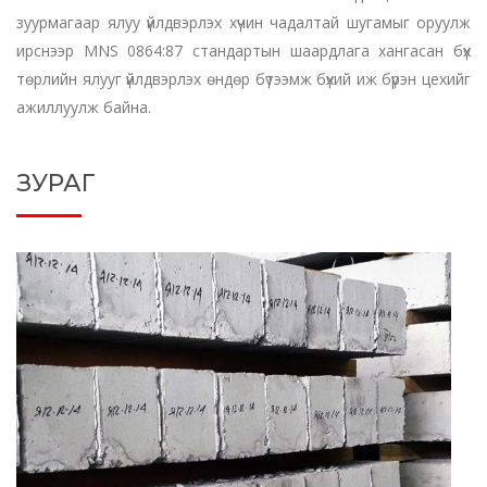
зуурмагаар ялуу үйлдвэрлэх хүчин чадалтай шугамыг оруулж
ирснээр MNS 0864:87 стандартын шаардлага хангасан бүх
төрлийн ялууг үйлдвэрлэх өндөр бүтээмж бүхий иж бүрэн цехийг
ажиллуулж байна.
ЗУРАГ