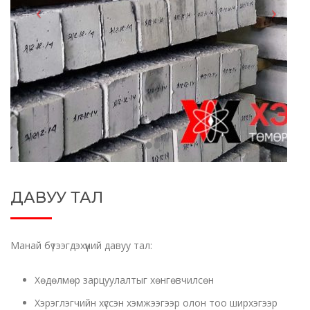
ДАВУУ ТАЛ
Манай бүтээгдэхүүний давуу тал:
Хөдөлмөр зарцуулалтыг хөнгөвчилсөн
Хэрэглэгчийн хүссэн хэмжээгээр олон тоо ширхэгээр