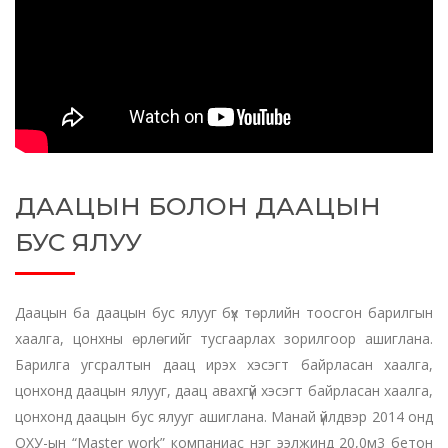
ДААЦЫН БОЛОН ДААЦЫН
БУС ЯЛУУ
Даацын ба даацын бус ялууг бүх төрлийн тоосгон барилгын
хаалга, цонхны өрлөгийг тусгаарлах зорилгоор ашиглана.
Барилга угсралтын даац ирэх хэсэгт байрласан хаалга,
цонхонд даацын ялууг, даац авахгүй хэсэгт байрласан хаалга,
цонхонд даацын бус ялууг ашиглана. Манай үйлдвэр 2014 онд
ОХУ-ын “Мaster work” компаниас нэг ээлжинд 20,0м3 бетон