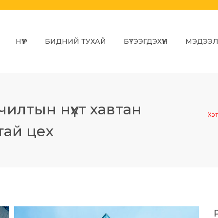
НҮҮР
БИДНИЙ ТУХАЙ
БҮТЭЭГДЭХҮҮН
МЭДЭЭ
илтын нүхт хавтан
Хэт
тай цех