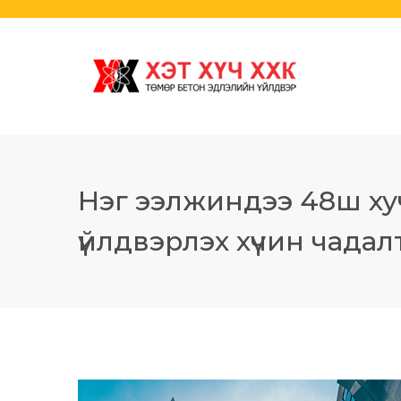
Нэг ээлжиндээ 48ш хуч
үйлдвэрлэх хүчин чадал