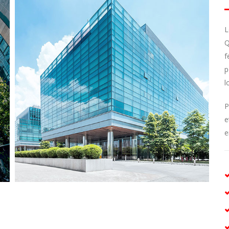
L
Q
f
p
l
P
e
e