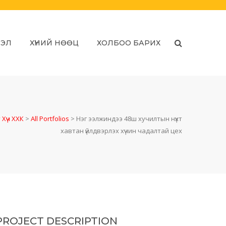
ЛЭЛ
ХҮНИЙ НӨӨЦ
ХОЛБОО БАРИХ
 Хүч ХХК
>
All Portfolios
>
Нэг ээлжиндээ 48ш хучилтын нүхт
хавтан үйлдвэрлэх хүчин чадалтай цех
PROJECT DESCRIPTION