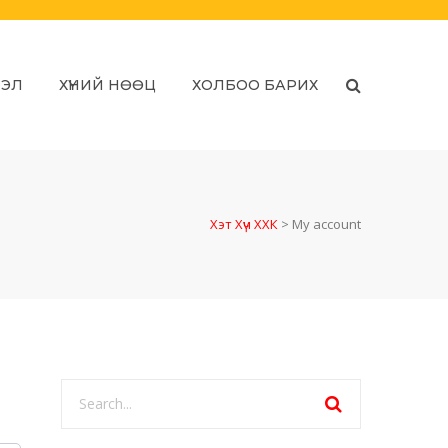
ЛЭЛ
ХҮНИЙ НӨӨЦ
ХОЛБОО БАРИХ
Хэт Хүч ХХК
>
My account