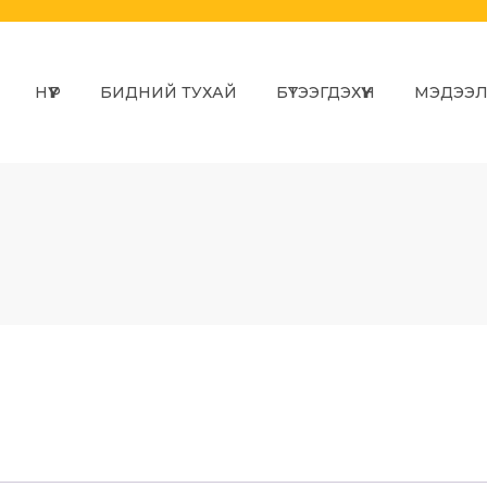
НҮҮР
БИДНИЙ ТУХАЙ
БҮТЭЭГДЭХҮҮН
МЭДЭЭ